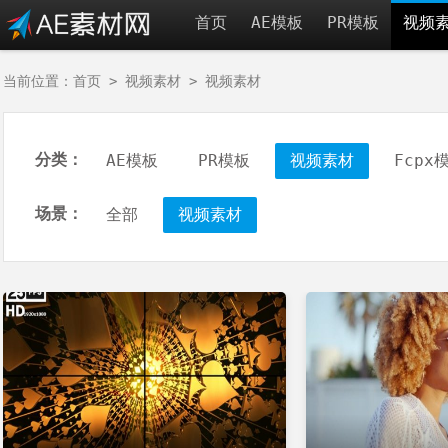
首页
AE模板
PR模板
视频
当前位置：
首页
>
视频素材
>
视频素材
分类：
AE模板
PR模板
视频素材
Fcpx
场景：
全部
视频素材