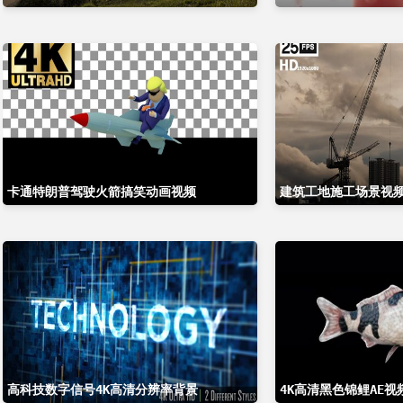
卡通特朗普驾驶火箭搞笑动画视频
建筑工地施工场景视频素
高科技数字信号4K高清分辨率背景
4K高清黑色锦鲤AE