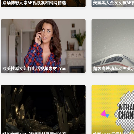
赌场博彩元素AE视频素材网网精选
美国黑人金发女孩AE
欧美性感女郎打电话视频素材 You
超级高铁动车动画演示