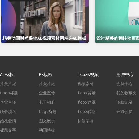
精美动画时尚促销AE视频素材网精选AE模板
设计精美的翻转动画图
AE模板
PR模板
Fcpx&视频
用户中心
片头片尾
片头片尾
视频素材
会员中心
Logo标题
企业宣传
fcpx背景
我的收藏夹
企业宣传
电子相册
fcpx遮罩
下载记录
晚会演艺
Logo标题
fcpx转场
开通会员
婚礼爱情
图文展示
标题字幕
标题文字
动画特效