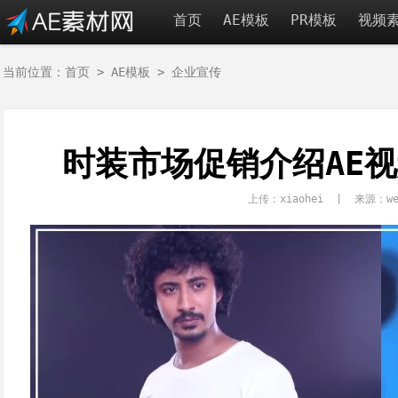
首页
AE模板
PR模板
视频
当前位置：
首页
>
AE模板
>
企业宣传
时装市场促销介绍AE视
上传：xiaohei | 来源：we