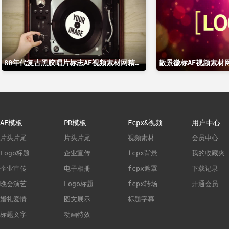
80年代复古黑胶唱片标志AE视频素材网精选AE模板
散景徽标AE视频素材
AE模板
PR模板
Fcpx&视频
用户中心
片头片尾
片头片尾
视频素材
会员中心
Logo标题
企业宣传
fcpx背景
我的收藏夹
企业宣传
电子相册
fcpx遮罩
下载记录
晚会演艺
Logo标题
fcpx转场
开通会员
婚礼爱情
图文展示
标题字幕
标题文字
动画特效