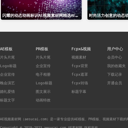
闪耀的动态动画标识AE视频素材网精选AE模板
AE模板
PR模板
Fcpx&视频
用户中心
片头片尾
片头片尾
视频素材
会员中心
Logo标题
企业宣传
fcpx背景
我的收藏夹
企业宣传
电子相册
fcpx遮罩
下载记录
晚会演艺
Logo标题
fcpx转场
开通会员
婚礼爱情
图文展示
标题字幕
标题文字
动画特效
AE视频素材网（aesucai.com）是一家专业提供AE模板、PR模板、视频素材下载
Copyright © 2019-2023 aesucai.com AE素材网 版权所有