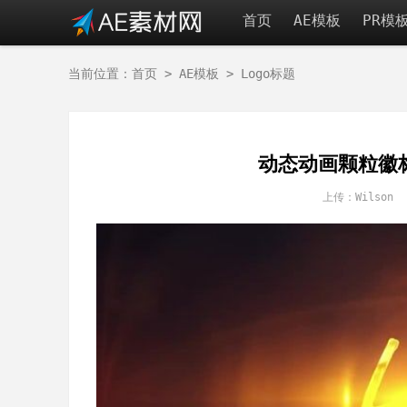
首页
AE模板
PR模
当前位置：
首页
>
AE模板
>
Logo标题
动态动画颗粒徽标展
上传：Wilson 